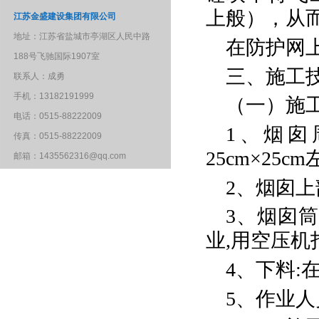
上般），从
江苏金盛建设集团有限公司
地址：江苏省盐城市亭湖区人民中路
在防护网
188号飞驰国际1907室
三、施工
联系人：成勇
手机：13182191999
（一）施
电话：0515-88222009
1、烟
传真：0515-88222009
25cm×25c
邮箱：1435562316@qq.com
2、烟囱
3、烟囱
业,用空压
4、下料:
5、作业