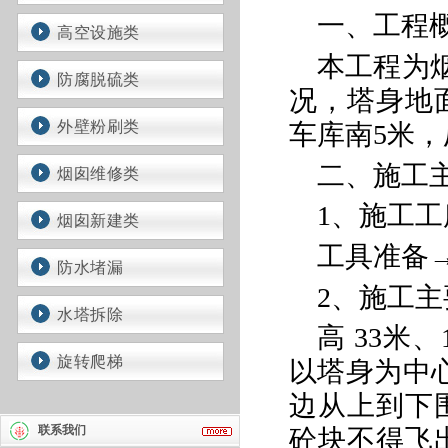
一、工程
高空设施类
本工程为
防腐脱硫类
况，塔身地
外壁粉刷类
车库南5米
二、施工
烟囱维修类
1、施工工
烟囱新建类
工具准备
防水堵漏
2、施工
水塔拆除
高
33米
旋转爬梯
以塔身为中
边从上到下
联系我们
砼块不得飞